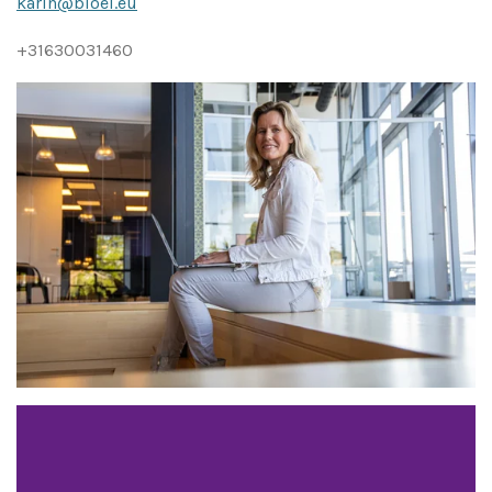
karin@bloei.eu
+31630031460